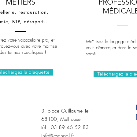
MÉTIERS
PROFESSI
MÉDICAL
ellerie, restauration,
imie, BTP, aéroport..
tez votre vocabulaire pro, et
Maîtrisez le langage médi
quez-vous avec votre maîtrise
vous démarquer dans le se
des termes spécifiques !
santé
éléchargez la plaquette
Téléchargez la pl
3, place Guillaume Tell
68100, Mulhouse
​tél : 03 89 46 52 83
info@cschool.fr