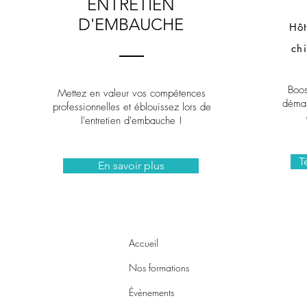
ENTRETIEN
D'EMBAUCHE
Hôt
ch
Boos
Mettez en valeur vos compétences
démar
professionnelles et éblouissez lors de
l'entretien d'embauche !
T
En savoir plus
Accueil
Nos formations
Évènements