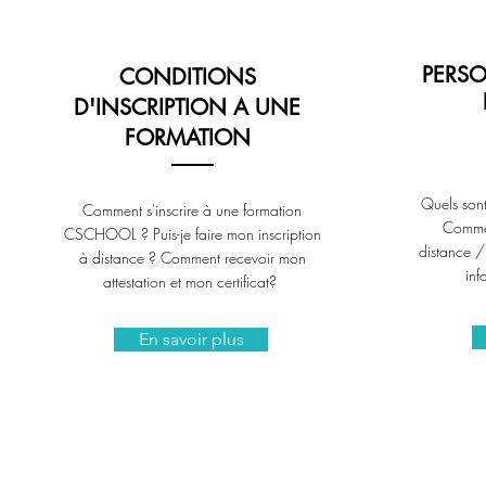
PERSO
CONDITIONS
D'INSCRIPTION A UNE
FORMATION
Quels sont
Comment s'inscrire à une formation
Commen
CSCHOOL ? Puis-je faire mon inscription
distance /
à distance ? Comment recevoir mon
inf
attestation et mon certificat?
En savoir plus