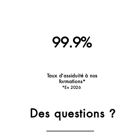
99.9%
Taux d'assiduité à nos
formations*
*En 20
2
6
Des questions
?