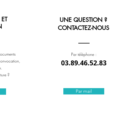
 ET
UNE QUESTION ?
N
CONTACTEZ-NOUS
documents
Par téléphone :
 convocation,
03.89.46.52.83
e.
ture ?
Par mail