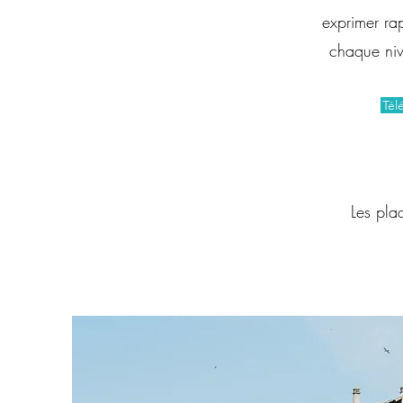
exprimer ra
chaque niv
Tél
Les pla