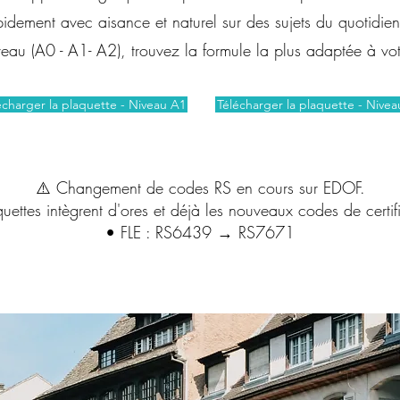
pidement avec aisance et naturel sur des sujets du quotidie
eau (A0 - A1- A2), trouvez la formule la plus adaptée à votr
écharger la plaquette - Niveau A1
Télécharger la plaquette - Nive
⚠️ Changement de codes RS en cours sur EDOF.
quettes intègrent d'ores et déjà les nouveaux codes de certifi
• FLE : RS6439 → RS7671