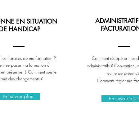
ADMINISTRATIF
NNE EN SITUATION
FACTURATIO
DE HANDICAP
 les horaires de ma formation ?
Comment récupérer mes 
t se passe ma formation à
administratifs ? Convention,
 en présentiel ? Comment suis-je
feuille de présenc
ormé des changements ?
Comment régler ma fac
En savoir plus
En savoir plus