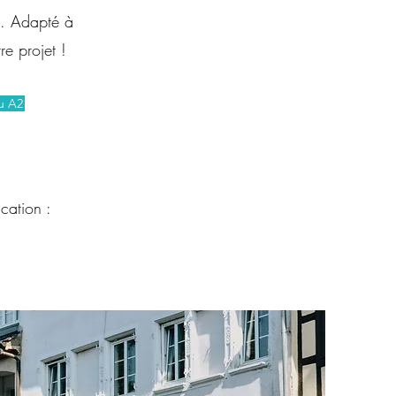
n. Adapté à
e projet !
au A2
cation :