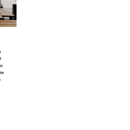
à
t
la
re
é