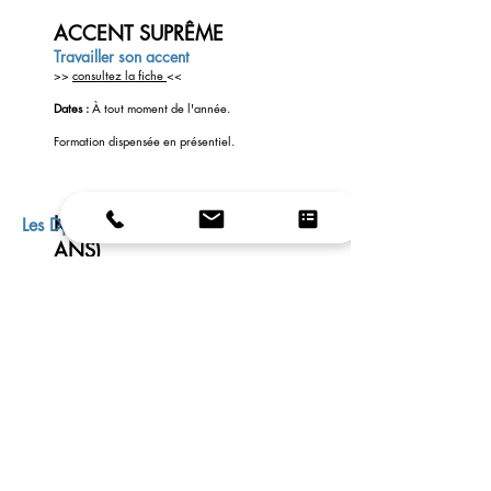
ACCENT SUPRÊME
Travailler son accent
>>
consultez la fiche
<<
Dates
:
À tout moment de l'année.
Formation dispensée en présentiel
.
KIDO DÉCOUVERTE (6-11
Les Djeun's
ANS)
6h en groupe (4 à 8 élèves)
>>
consultez la fiche
<<
Dates de démarrage de la formation :
Vacances
scolaires
Formation dispensée en présentiel.
TEEN REMISE À NIVEAUX
(12-15 ANS)
6h en groupe (4 à 8 élèves)